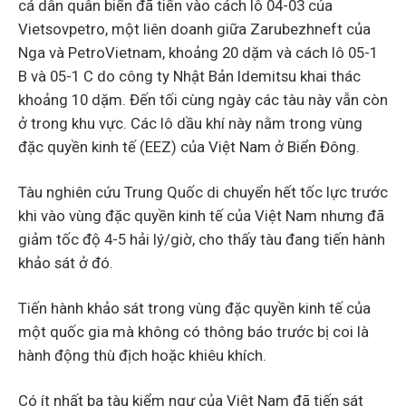
cá dân quân biển đã tiến vào cách lô 04-03 của
Vietsovpetro, một liên doanh giữa Zarubezhneft của
Nga và PetroVietnam, khoảng 20 dặm và cách lô 05-1
B và 05-1 C do công ty Nhật Bản Idemitsu khai thác
khoảng 10 dặm. Đến tối cùng ngày các tàu này vẫn còn
ở trong khu vực. Các lô dầu khí này nằm trong vùng
đặc quyền kinh tế (EEZ) của Việt Nam ở Biển Đông.
Tàu nghiên cứu Trung Quốc di chuyển hết tốc lực trước
khi vào vùng đặc quyền kinh tế của Việt Nam nhưng đã
giảm tốc độ 4-5 hải lý/giờ, cho thấy tàu đang tiến hành
khảo sát ở đó.
Tiến hành khảo sát trong vùng đặc quyền kinh tế của
một quốc gia mà không có thông báo trước bị coi là
hành động thù địch hoặc khiêu khích.
Có ít nhất ba tàu kiểm ngư của Việt Nam đã tiến sát