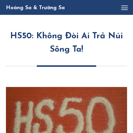
K
D
Nghị quy
Hoàng Sa & Trường Sa
HS50: Không Đòi Ai Trả Núi
Sông Ta!