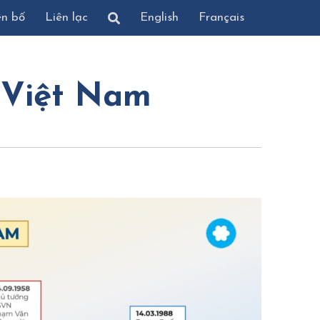
ên bố
Liên lạc
English
Français
 Việt Nam