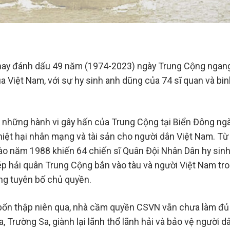
nay đánh dấu 49 năm (1974-2023) ngày Trung Cộng ngan
Việt Nam, với sự hy sinh anh dũng của 74 sĩ quan và binh
những hành vi gây hấn của Trung Cộng tại Biển Đông ngà
hiệt hại nhân mạng và tài sản cho người dân Việt Nam. T
o năm 1988 khiến 64 chiến sĩ Quân Đội Nhân Dân hy sinh,
p hải quân Trung Cộng bắn vào tàu và người Việt Nam tr
g tuyên bố chủ quyền.
bốn thập niên qua, nhà cầm quyền CSVN vẫn chưa làm đủ
, Trường Sa, giành lại lãnh thổ lãnh hải và bảo vệ người d