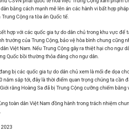
h phủ CSVN phải quốc tế hóa việc Trung Cộng xâm phạm 
 dân bằng cách mạnh mẽ lên án các hành vi bất hợp pháp
 Trung Cộng ra tòa án Quốc tế.
kết hợp với các quốc gia tự do dân chủ trong khu vực để 
h trướng của Trung Cộng, bảo vệ hòa bình chung cũng n
dân Việt Nam. Nếu Trung Cộng gây ra thiệt hại cho ngư 
ung Quốc bồi thường thỏa đáng cho ngư dân.
ang bị các quốc gia tự do dân chủ xem là mối đe dọa cho 
50 năm sắp tới, đây là thời điểm quan trọng chúng ta cần
Giới rằng Hoàng Sa đã bị Trung Cộng cưỡng chiếm bằng v
ùng toàn dân Việt Nam đồng hành trong trách nhiệm chun
.
 2023