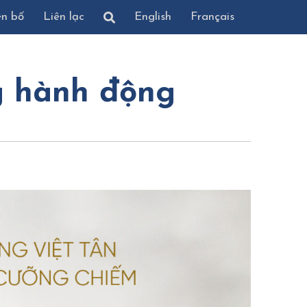
ên bố
Liên lạc
English
Français
g hành động