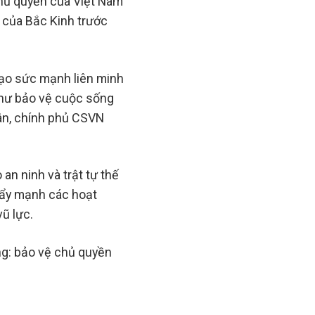
chủ quyền của Việt Nam
 của Bắc Kinh trước
tạo sức mạnh liên minh
hư bảo vệ cuộc sống
dân, chính phủ CSVN
an ninh và trật tự thế
 đẩy mạnh các hoạt
ũ lực.
g: bảo vệ chủ quyền