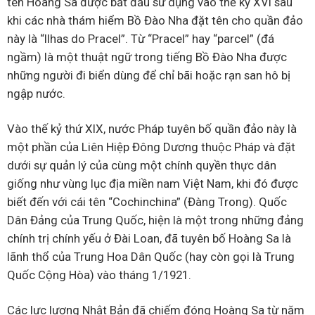
tên Hoàng Sa được bắt đầu sử dụng vào thế kỷ XVI sau
khi các nhà thám hiểm Bồ Đào Nha đặt tên cho quần đảo
này là “Ilhas do Pracel”. Từ “Pracel” hay “parcel” (đá
ngầm) là một thuật ngữ trong tiếng Bồ Đào Nha được
những người đi biển dùng để chỉ bãi hoặc rạn san hô bị
ngập nước.
Vào thế kỷ thứ XIX, nước Pháp tuyên bố quần đảo này là
một phần của Liên Hiệp Đông Dương thuộc Pháp và đặt
dưới sự quản lý của cùng một chính quyền thực dân
giống như vùng lục địa miền nam Việt Nam, khi đó được
biết đến với cái tên “Cochinchina” (Đàng Trong). Quốc
Dân Đảng của Trung Quốc, hiện là một trong những đảng
chính trị chính yếu ở Đài Loan, đã tuyên bố Hoàng Sa là
lãnh thổ của Trung Hoa Dân Quốc (hay còn gọi là Trung
Quốc Cộng Hòa) vào tháng 1/1921.
Các lực lượng Nhật Bản đã chiếm đóng Hoàng Sa từ năm