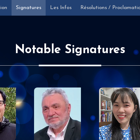
tion
Signatures
Les Infos
Résolutions / Proclamati
Notable Signatures