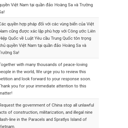
quyền Việt Nam tại quần đảo Hoàng Sa và Trường
Sa!
Các quyền hợp pháp đối với các vùng biển của Việt
Nam cũng được xác lập phù hợp với Công ước Liên
Hiệp Quốc về Luật Yêu cầu Trung Quốc tôn trọng
chủ quyền Việt Nam tại quần đảo Hoàng Sa và
Trường Sa!
Together with many thousands of peace-loving
people in the world, We urge you to review this
petition and look forward to your response soon.
Thank you for your immediate attention to this
matter!
Request the government of China stop all unlawful
acts of construction, militarization, and illegal nine
dash-line in the Paracels and Spratlys Island of
Vietnam.