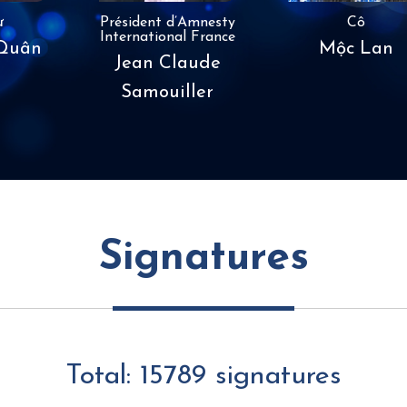
ư
Président d’Amnesty
Cô
International France
Quân
Mộc Lan
Jean Claude
Samouiller
Signatures
Total: 15789 signatures