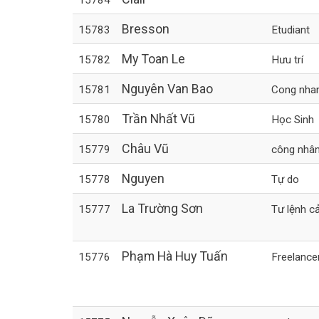
Bresson
15783
Etudiant
My Toan Le
15782
Hưu trí
Nguyên Van Bao
15781
Cong nha
Trần Nhất Vũ
15780
Học Sinh
Châu Vũ
15779
công nhâ
Nguyen
15778
Tự do
La Trường Sơn
15777
Tư lệnh c
Phạm Hà Huy Tuấn
15776
Freelance