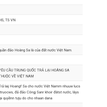
HS, TS VN
quần đảo Hoàng Sa là của đất nước Việt Nam.
YÊU CẦU TRUNG QUỐC TRẢ LẠI HOÀNG SA
THUỘC VỀ VIỆT NAM
Trả laij Hoangf Sa cho nước Việt Namm nhuuw lucs
ttruocws, đả đảo Côngj Sanr khoir đâtst nước, lâys
lại quyềnn tưju do cho nhaan dana