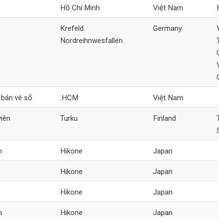
Hồ Chí Minh
Việt Nam
Krefeld
Germany
Nordreihnwesfallen
 bán vé số
.HCM
Việt Nam
viên
Turku
Finland
n
Hikone
Japan
Hikone
Japan
Hikone
Japan
n
Hikone
Japan