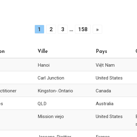
1
2
3
…
158
»
on
Ville
Pays
Hanoi
Việt Nam
Carl Junction
United States
ctitioner
Kingston-.Ontario
Canada
es
QLD
Australia
Mission viejo
United States
Jassans-Riottier
France