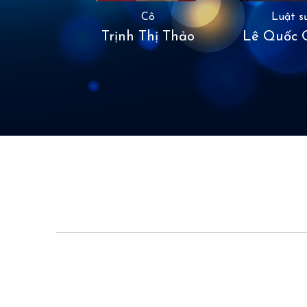
Cô
Luật s
Trịnh Thị Thảo
Lê Quốc 