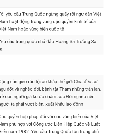
Tôi yêu cầu Trung Quốc ngừng quấy rối ngư dân Việt
Nam hoạt động trong vùng đặc quyền kinh tế của
Việt Nam hoặc vùng biển quốc tế
Yêu cầu trung quốc nhả đảo Hoàng Sa Trường Sa
ra
Cộng sản gieo rắc tội ác khắp thế giới Chia đều sự
ngu dốt và nghèo đói, bệnh tật Tham nhũng tràn lan,
trẻ con người già ko đc chăm sóc Đói nghèo nên
người ta phải vượt biên, xuất khẩu lao độnn
Các quyền hợp pháp đối với các vùng biển của Việt
Nam phù hợp với Công ước Liên Hiệp Quốc về Luật
Biển năm 1982. Yêu cầu Trung Quốc tôn trọng chủ