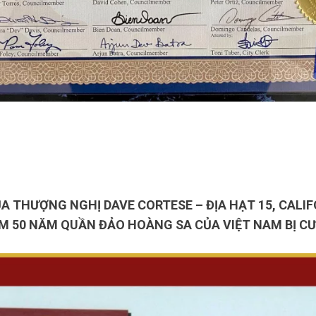
A THƯỢNG NGHỊ DAVE CORTESE – ĐỊA HẠT 15, CALIF
M 50 NĂM QUẦN ĐẢO HOÀNG SA CỦA VIỆT NAM BỊ C