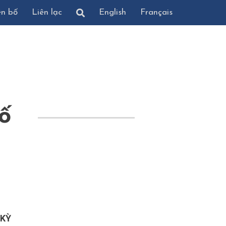
ên bố
Liên lạc
English
Français
ố
 KỲ