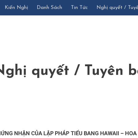
Kiến Nghị
Danh Sách
Tin Tức
Nghị quyết / Tuy
Nghị quyết / Tuyên b
ỨNG NHẬN CỦA LẬP PHÁP TIỂU BANG HAWAII – HOA