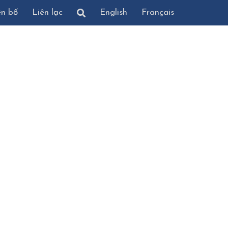
ên bố
Liên lạc
English
Français